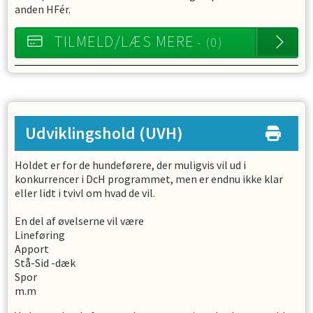
anden HFér.
TILMELD/LÆS MERE
- (0)
Udviklingshold
(UVH)
Holdet er for de hundeførere, der muligvis vil ud i
konkurrencer i DcH programmet, men er endnu ikke klar
eller lidt i tvivl om hvad de vil.
En del af øvelserne vil være
Lineføring
Apport
Stå-Sid -dæk
Spor
m.m