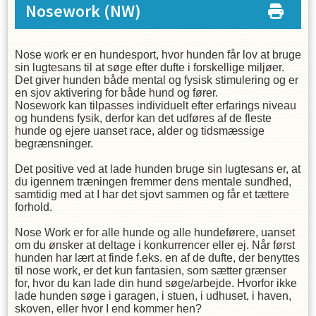
Nosework
(NW)
Nose work er en hundesport, hvor hunden får lov at bruge
sin lugtesans til at søge efter dufte i forskellige miljøer.
Det giver hunden både mental og fysisk stimulering og er
en sjov aktivering for både hund og fører.
Nosework kan tilpasses individuelt efter erfarings niveau
og hundens fysik, derfor kan det udføres af de fleste
hunde og ejere uanset race, alder og tidsmæssige
begrænsninger.
Det positive ved at lade hunden bruge sin lugtesans er, at
du igennem træningen fremmer dens mentale sundhed,
samtidig med at I har det sjovt sammen og får et tættere
forhold.
Nose Work er for alle hunde og alle hundeførere, uanset
om du ønsker at deltage i konkurrencer eller ej. Når først
hunden har lært at finde f.eks. en af de dufte, der benyttes
til nose work, er det kun fantasien, som sætter grænser
for, hvor du kan lade din hund søge/arbejde. Hvorfor ikke
lade hunden søge i garagen, i stuen, i udhuset, i haven,
skoven, eller hvor I end kommer hen?