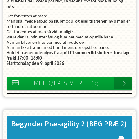
Vi træner udelukkede positivt, så det er sjovt for både hund og
fører.
Det forventes at man:
Man skal melde afbud på klubmodul og eller til træner, hvis man er
forhindret i at komme
Det forventes at man så vidt muligt:
Være der 10 minutter før og hjælper med at opstille bane
At man bliver og hjælper med at rydde op
At man Ikke træner med hund mens der opstilles bane.
Holdet træner udendørs fra april til sommertid slutter - torsdage
fra kl 17:00 -18:00
Start torsdag den 9. april 2026
.
TILMELD/LÆS MERE
- (0)
Begynder Præ-agility 2
(BEG PRÆ 2)