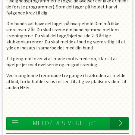
i lydighedsprogrammerne (også de øvelser der ikke er med i
de første programmer). Som deltager på holdet har vi
følgende krav til dig:
Din hund skal have deltaget på hvalpehold.Den må ikke
være over 2 år. Du skal træne din hund hjemme mellem
træningerne. Du skal deltage/hjælpe i de 2-3 årlige
klubkonkurrencer. Du skal melde afbud og være villig til at
yde en indsats i samarbejdet med din hund.
Til gengæld lover vi at møde motiverede op, klar til at
hjælpe jer med øvelserne og en god træning.
Ved manglende fremmøde tre gange i træk uden at melde
afbud, forbeholder vi os retten til at give pladsen videre til
anden HFér.
TILMELD/LÆS MERE
- (0)