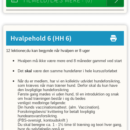
TILMELD/LÆS MERE
- (0)
Hvalpehold 6
(HH 6)
12 lektioner,du kan begynde når hvalpen er 8 uger
Hvalpen må ikke være mere end 8 måneder gammel ved start
Det
skal
være den samme hundefører i hele kursusforløbet
Når du er medlem, har vi en kollektiv udvidet hundeforsikring,
som kræves når man træner hund. Derfor skal du kun have
den lovpligtige hundeforsikring
Første gang mødes vi uden hund, til en introduktion og snak
om hvad træningen består i og du bedes
venligst medbringe følgende:
Din hunds vaccinationsattest. (alm. Vaccination).
Forsikringsbevis/ kvittering for betalt lovpligtig
hundeansvarsforsikring.
(PBS-oversigt, kontoudskrift )
Du skal beregne ca. 1 - 1½ time til træning og teori hver gang,
hvor du selvfølgelig også er