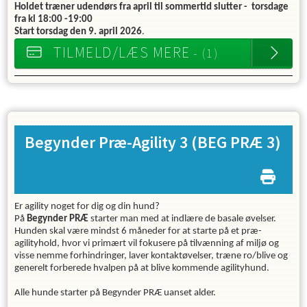
Holdet træner udendørs fra april til sommertid slutter - torsdage
fra kl 18:00 -19:00
Start torsdag den 9. april 2026
.
TILMELD/LÆS MERE
- (1)
Begynder Præ-Agility 3
(BEG PRÆ 3)
Er agility noget for dig og din hund?
På
Begynder PRÆ
starter man med at indlære de basale øvelser.
Hunden skal være mindst 6 måneder for at starte på et præ-
agilityhold, hvor vi primært vil fokusere på tilvænning af miljø og
visse nemme forhindringer, laver kontaktøvelser, træne ro/blive og
generelt forberede hvalpen på at blive kommende agilityhund.
Alle hunde starter på Begynder PRÆ uanset alder.