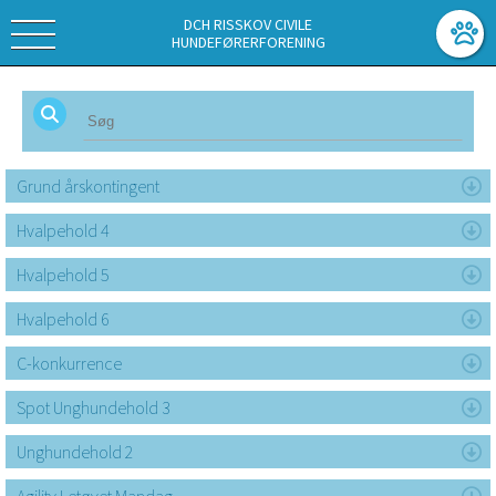
DCH RISSKOV CIVILE
HUNDEFØRERFORENING
Grund årskontingent
Hvalpehold 4
Hvalpehold 5
Hvalpehold 6
C-konkurrence
Spot Unghundehold 3
Unghundehold 2