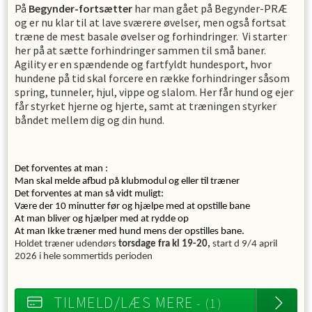
På
Begynder-fortsætter
har man gået på Begynder-PRÆ
og er nu klar til at lave sværere øvelser, men også fortsat
træne de mest basale øvelser og forhindringer. Vi starter
her på at sætte forhindringer sammen til små baner.
Agility er en spændende og fartfyldt hundesport, hvor
hundene på tid skal forcere en række forhindringer såsom
spring, tunneler, hjul, vippe og slalom. Her får hund og ejer
får styrket hjerne og hjerte, samt at træningen styrker
båndet mellem dig og din hund.
Det forventes at man :
Man skal melde afbud på klubmodul og eller til træner
Det forventes at man så vidt muligt:
Være der 10 minutter før og hjælpe med at opstille bane
At man bliver og hjælper med at rydde op
At man Ikke træner med hund mens der opstilles bane.
Holdet træner udendørs
torsdage
fra kl 19-20,
start d 9/4 april
2026 i hele sommertids perioden
TILMELD/LÆS MERE
- (1)