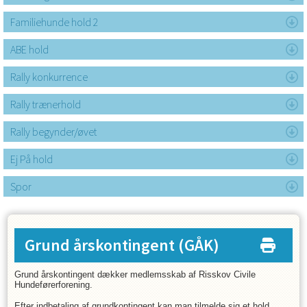
Familiehunde hold 2
ABE hold
Rally konkurrence
Rally trænerhold
Rally begynder/øvet
Ej På hold
Spor
Grund årskontingent
(GÅK)
Grund årskontingent dækker medlemsskab af Risskov Civile
Hundeførerforening.
Efter indbetaling af grundkontingent kan man tilmelde sig et hold.