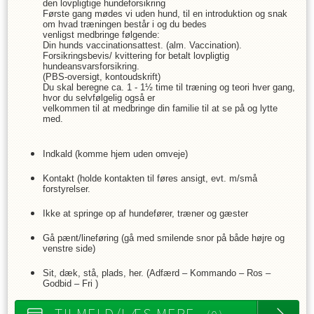
den lovpligtige hundeforsikring
Første gang mødes vi uden hund, til en introduktion og snak
om hvad træningen består i og du bedes
venligst medbringe følgende:
Din hunds vaccinationsattest. (alm. Vaccination).
Forsikringsbevis/ kvittering for betalt lovpligtig
hundeansvarsforsikring.
(PBS-oversigt, kontoudskrift)
Du skal beregne ca. 1 - 1½ time til træning og teori hver gang,
hvor du selvfølgelig også er
velkommen til at medbringe din familie til at se på og lytte
med.
Indkald (komme hjem uden omveje)
Kontakt (holde kontakten til føres ansigt, evt. m/små
forstyrelser.
Ikke at springe op af hundefører, træner og gæster
Gå pænt/lineføring (gå med smilende snor på både højre og
venstre side)
Sit, dæk, stå, plads, her. (Adfærd – Kommando – Ros –
Godbid – Fri )