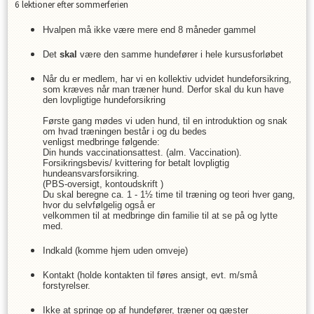
6 lektioner efter sommerferien
Hvalpen må ikke være mere end 8 måneder gammel
Det
skal
være den samme hundefører i hele kursusforløbet
Når du er medlem, har vi en kollektiv udvidet hundeforsikring,
som kræves når man træner hund. Derfor skal du kun have
den lovpligtige hundeforsikring
Første gang mødes vi uden hund, til en introduktion og snak
om hvad træningen består i og du bedes
venligst medbringe følgende:
Din hunds vaccinationsattest. (alm. Vaccination).
Forsikringsbevis/ kvittering for betalt lovpligtig
hundeansvarsforsikring.
(PBS-oversigt, kontoudskrift )
Du skal beregne ca. 1 - 1½ time til træning og teori hver gang,
hvor du selvfølgelig også er
velkommen til at medbringe din familie til at se på og lytte
med.
Indkald (komme hjem uden omveje)
Kontakt (holde kontakten til føres ansigt, evt. m/små
forstyrelser.
Ikke at springe op af hundefører, træner og gæster