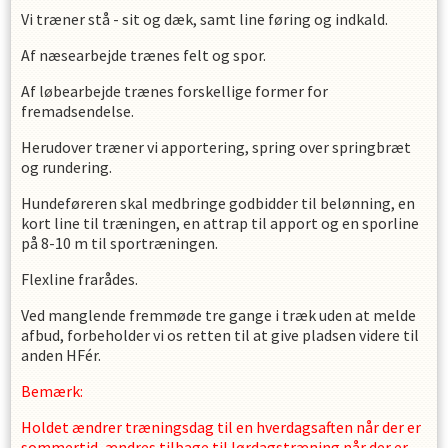
Vi træner stå - sit og dæk, samt line føring og indkald.
Af næsearbejde trænes felt og spor.
Af løbearbejde trænes forskellige former for
fremadsendelse.
Herudover træner vi apportering, spring over springbræt
og rundering.
Hundeføreren skal medbringe godbidder til belønning, en
kort line til træningen, en attrap til apport og en sporline
på 8-10 m til sportræningen.
Flexline frarådes.
Ved manglende fremmøde tre gange i træk uden at melde
afbud, forbeholder vi os retten til at give pladsen videre til
anden HFér.
Bemærk:
Holdet ændrer træningsdag til en hverdagsaften når der er
sommertid, ændres tilbage til lørdagstræning når der er