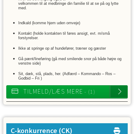
velkommen til at medbringe din familie til at se på og lytte
med.
Indkald (komme hjem uden omveje)
Kontakt (holde kontakten til føres ansigt, evt. m/små
forstyrelser.
Ikke at springe op af hundefører, træner og gæster
Gå pænt/lineføring (gå med smilende snor på både højre og
venstre side)
Sit, dæk, stå, plads, her. (Adfærd – Kommando – Ros –
Godbid – Fri )
TILMELD/LÆS MERE
- (1)
C-konkurrence
(CK)