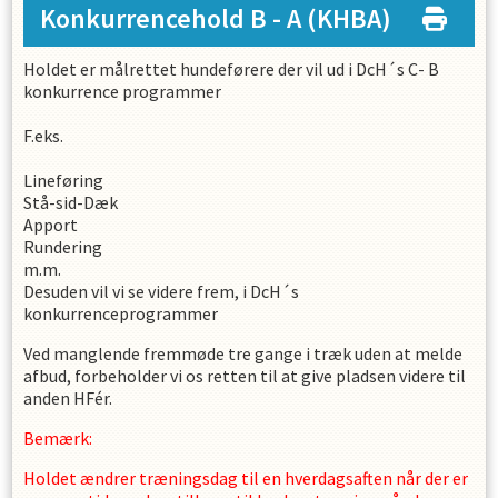
Konkurrencehold B - A
(KHBA)
Holdet er målrettet hundeførere der vil ud i DcH´s C- B
konkurrence programmer
F.eks.
Lineføring
Stå-sid-Dæk
Apport
Rundering
m.m.
Desuden vil vi se videre frem, i DcH´s
konkurrenceprogrammer
Ved manglende fremmøde tre gange i træk uden at melde
afbud, forbeholder vi os retten til at give pladsen videre til
anden HFér.
Bemærk:
Holdet ændrer træningsdag til en hverdagsaften når der er