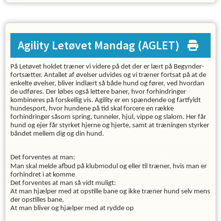
Agility Letøvet Mandag
(AGLET)
På Letøvet holdet træner vi videre på det der er lært på Begynder-
fortsætter. Antallet af øvelser udvides og vi træner fortsat på at de
enkelte øvelser, bliver indlært så både hund og fører, ved hvordan
de udføres. Der løbes også lettere baner, hvor forhindringer
kombineres på forskellig vis. Agility er en spændende og fartfyldt
hundesport, hvor hundene på tid skal forcere en række
forhindringer såsom spring, tunneler, hjul, vippe og slalom. Her får
hund og ejer får styrket hjerne og hjerte, samt at træningen styrker
båndet mellem dig og din hund.
Det forventes at man:
Man skal melde afbud på klubmodul og eller til træner, hvis man er
forhindret i at komme
Det forventes at man så vidt muligt:
At man hjælper med at opstille bane og ikke træner hund selv mens
der opstilles bane.
At man bliver og hjælper med at rydde op