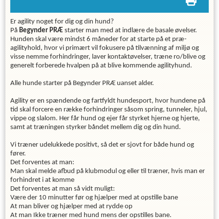
Er agility noget for dig og din hund?
På
Begynder PRÆ
starter man med at indlære de basale øvelser.
Hunden skal være mindst 6 måneder for at starte på et præ-
agilityhold, hvor vi primært vil fokusere på tilvænning af miljø og
visse nemme forhindringer, laver kontaktøvelser, træne ro/blive og
generelt forberede hvalpen på at blive kommende agilityhund.
Alle hunde starter på Begynder PRÆ uanset alder.
Agility er en spændende og fartfyldt hundesport, hvor hundene på
tid skal forcere en række forhindringer såsom spring, tunneler, hjul,
vippe og slalom. Her får hund og ejer får styrket hjerne og hjerte,
samt at træningen styrker båndet mellem dig og din hund.
Vi træner udelukkede positivt, så det er sjovt for både hund og
fører.
Det forventes at man:
Man skal melde afbud på klubmodul og eller til træner, hvis man er
forhindret i at komme
Det forventes at man så vidt muligt:
Være der 10 minutter før og hjælper med at opstille bane
At man bliver og hjælper med at rydde op
At man Ikke træner med hund mens der opstilles bane.