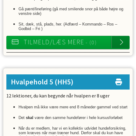
Gå pænt/lineføring (gå med smilende snor på både højre og
venstre side)
Sit, dæk, stå, plads, her. (Adfærd – Kommando – Ros –
Godbid – Fri )
TILMELD/LÆS MERE
- (0)
Hvalpehold 5
(HH5)
12 lektioner, du kan begynde når hvalpen er 8 uger
Hvalpen må ikke være mere end 8 måneder gammel ved start
Det
skal
være den samme hundefører i hele kursusforløbet
Når du er medlem, har vi en kollektiv udvidet hundeforsikring,
som kræves når man træner hund. Derfor skal du kun have