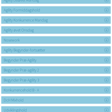
Agility Letøvet Mandag
Agility Formiddagshold
Agility Konkurrence Mandag
Agility øvet Onsdag
Nosework
Agility Begynder-fortsætter
Begynder Præ-Agility
Begynder Præ-agility 2
Begynder Præ-Agility 3
Konkurrencehold B - A
DcH Mixhold
Udviklingshold