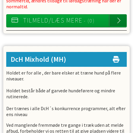
sommertid, ændres tilbage til lørdagstræning når der er
normaltid.
TILMELD/LÆS MERE
- (0)
DcH Mixhold
(MH)
Holdet er for alle , der bare elsker at træne hund på flere
niveauer.
Holdet består både af garvede hundeførere og mindre
rutinerede.
Der trænes i alle DcH´s konkurrence programmer, alt efter
ens niveau
Ved manglende fremmøde tre gange i træk uden at melde
afbud, forbeholder vi os retten til at give pladsen videre til