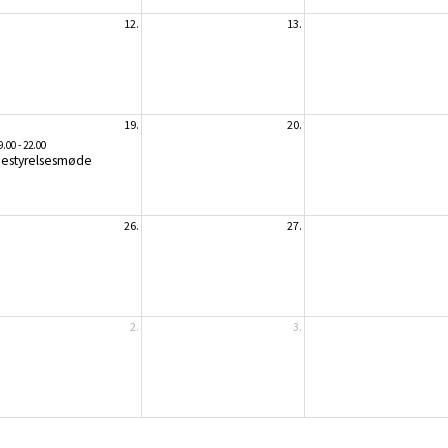
12.
13.
19.
20.
9.00 - 22.00
estyrelsesmøde
26.
27.
2.
3.