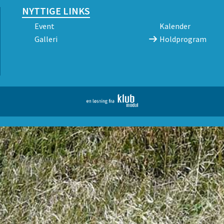
NYTTIGE LINKS
Event
Kalender
Galleri
Holdprogram