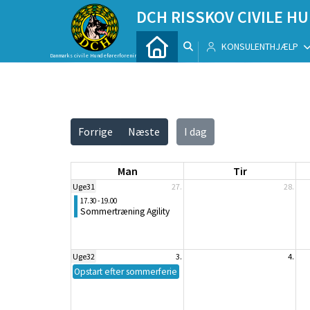
DCH RISSKOV CIVILE 
KONSULENTHJÆLP
Danmarks civile Hundeførerforening
Vis alle
Forrige
Næste
I dag
Man
Tir
Uge31
27.
28.
17.30 - 19.00
Sommertræning Agility
Uge32
3.
4.
Opstart efter sommerferie for lydighed