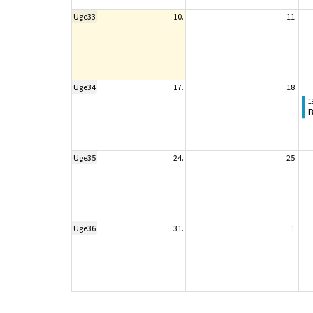
Uge33
10.
11.
Uge34
17.
18.
1
B
Uge35
24.
25.
Uge36
31.
1.