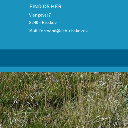
FIND OS HER
Viengevej 7
8240 - Risskov
Mail:
formand@dch-risskov.dk