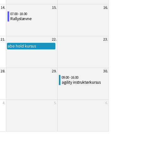
14.
15.
16.
07.00 - 18.00
Rallystævne
21.
22.
23.
abe hold kursus
28.
29.
30.
09.00 - 16.00
agility instruktørkursus
4.
5.
6.