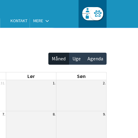
KONTAKT
MERE
Facebook login
Husk mig
Glemt password
Opret profil
Log ind
Måned
Uge
Agenda
Lør
Søn
31.
1.
2.
7.
8.
9.