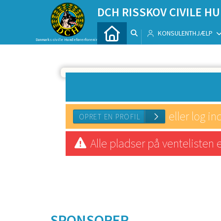
DCH RISSKOV CIVILE 
KONSULENTHJÆLP
Danmarks civile Hundeførerforening
eller log in
Alle pladser på ventelisten 
OPRET EN PROFIL
SPONSORER