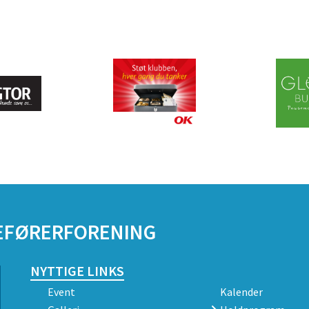
DEFØRERFORENING
NYTTIGE LINKS
Event
Kalender