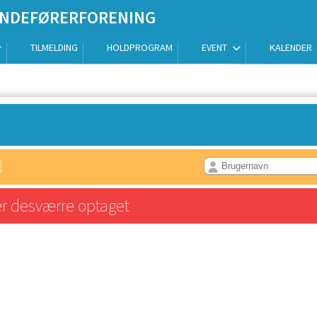
HUNDEFØRERFORENING
TILMELDING
HOLDPROGRAM
EVENT
KALENDER
d
er desværre optaget