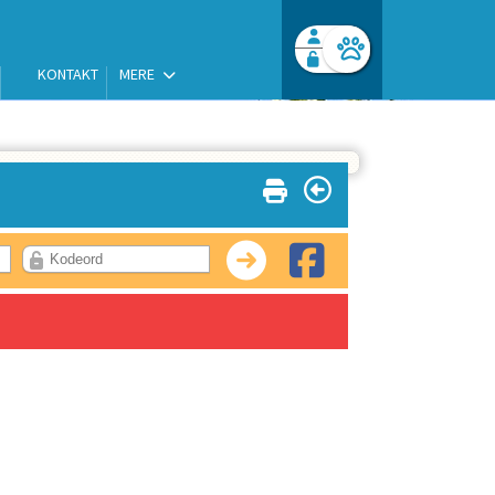
KONTAKT
MERE
Facebook login
Husk mig
Glemt password
Opret profil
Log ind