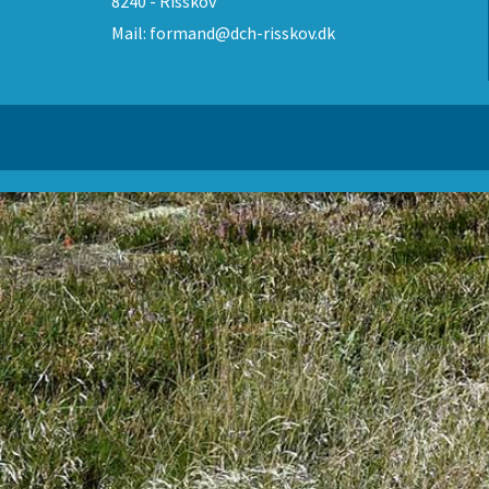
8240 - Risskov
Mail:
formand@dch-risskov.dk