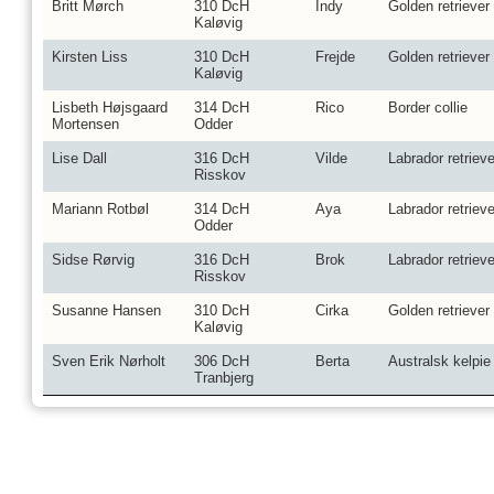
Britt Mørch
310 DcH
Indy
Golden retriever
Kaløvig
Kirsten Liss
310 DcH
Frejde
Golden retriever
Kaløvig
Lisbeth Højsgaard
314 DcH
Rico
Border collie
Mortensen
Odder
Lise Dall
316 DcH
Vilde
Labrador retrieve
Risskov
Mariann Rotbøl
314 DcH
Aya
Labrador retrieve
Odder
Sidse Rørvig
316 DcH
Brok
Labrador retrieve
Risskov
Susanne Hansen
310 DcH
Cirka
Golden retriever
Kaløvig
Sven Erik Nørholt
306 DcH
Berta
Australsk kelpie
Tranbjerg