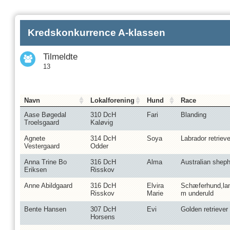
Kredskonkurrence A-klassen
Tilmeldte
13
Navn
Lokalforening
Hund
Race
Aase Bøgedal
310 DcH
Fari
Blanding
Troelsgaard
Kaløvig
Agnete
314 DcH
Soya
Labrador retrieve
Vestergaard
Odder
Anna Trine Bo
316 DcH
Alma
Australian shep
Eriksen
Risskov
Anne Abildgaard
316 DcH
Elvira
Schæferhund,la
Risskov
Marie
m underuld
Bente Hansen
307 DcH
Evi
Golden retriever
Horsens